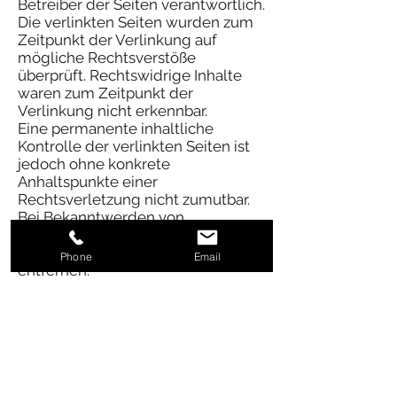
Betreiber der Seiten verantwortlich.
Die verlinkten Seiten wurden zum
Zeitpunkt der Verlinkung auf
mögliche Rechtsverstöße
überprüft. Rechtswidrige Inhalte
waren zum Zeitpunkt der
Verlinkung nicht erkennbar.
Eine permanente inhaltliche
Kontrolle der verlinkten Seiten ist
jedoch ohne konkrete
Anhaltspunkte einer
Rechtsverletzung nicht zumutbar.
Bei Bekanntwerden von
Rechtsverletzungen werden wir
derartige Links umgehend
Phone
Email
entfernen.
Die durch die Seitenbetreiber erstellten
Inhalte und Werke auf diesen Seiten
unterliegen dem deutschen
Urheberrecht. Die Vervielfältigung,
Bearbeitung, Verbreitung und jede Art
der Verwertung außerhalb der Grenzen
des Urheberrechtes bedürfen der